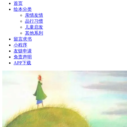
首页
绘本分类
亲情友情
品行习惯
儿童启发
其他系列
留言求书
小程序
友链申请
免责声明
APP下载