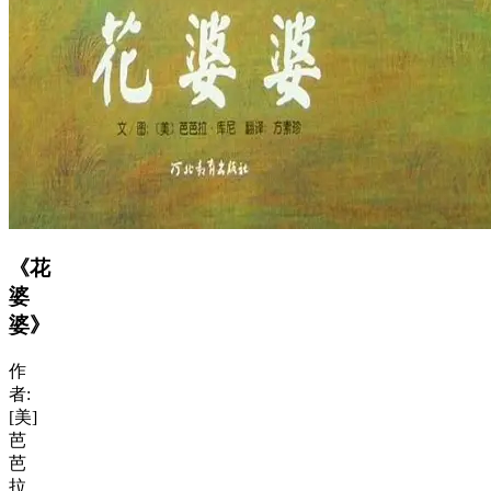
《花
婆
婆》
作
者:
[美]
芭
芭
拉