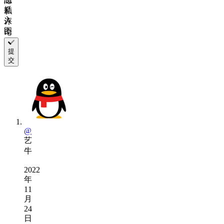
隐
插
私
入
评
图
论
片
链
提
交
接
@
艺
牛
2022
年
11
月
24
日