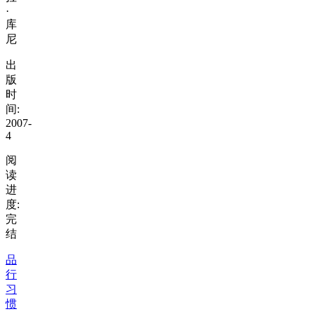
·
库
尼
出
版
时
间:
2007-
4
阅
读
进
度:
完
结
品
行
习
惯