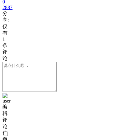
0
2887
分
享:
仅
有
1
条
评
论
编
辑
评
论
信
息