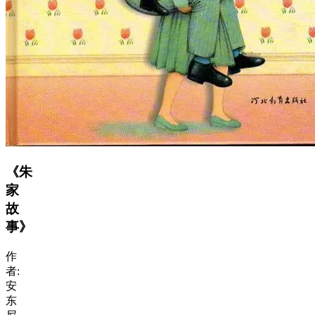
《朱
家
故
事》
作
者:
安
东