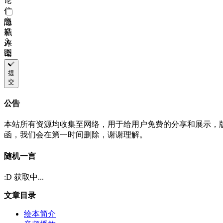
论
信
息
隐
插
私
入
评
图
论
片
链
提
交
接
公告
本站所有资源均收集至网络，用于给用户免费的分享和展示，
函，我们会在第一时间删除，谢谢理解。
随机一言
:D 获取中...
文章目录
绘本简介