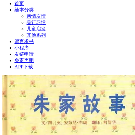
首页
绘本分类
亲情友情
品行习惯
儿童启发
其他系列
留言求书
小程序
友链申请
免责声明
APP下载