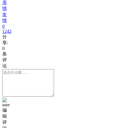
亲
情
友
情
0
1242
分
享:
0
条
评
论
编
辑
评