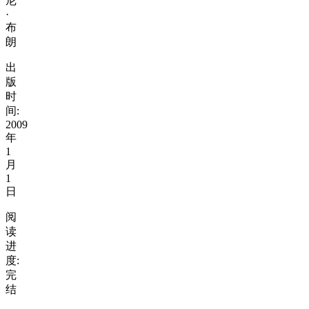
尼
·
布
朗
出
版
时
间:
2009
年
1
月
1
日
阅
读
进
度:
完
结