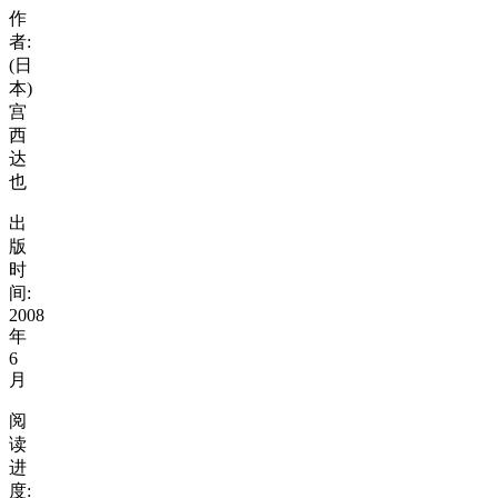
作
者:
(日
本)
宫
西
达
也
出
版
时
间:
2008
年
6
月
阅
读
进
度: