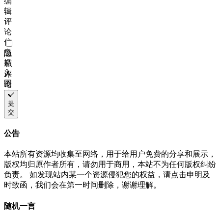
编
辑
评
论
信
息
隐
插
私
入
评
图
论
片
链
提
交
接
公告
本站所有资源均收集至网络，用于给用户免费的分享和展示，
版权均归原作者所有，请勿用于商用，本站不为任何版权纠纷
负责。 如发现站内某一个资源侵犯您的权益，请点击申明及
时致函，我们会在第一时间删除，谢谢理解。
随机一言