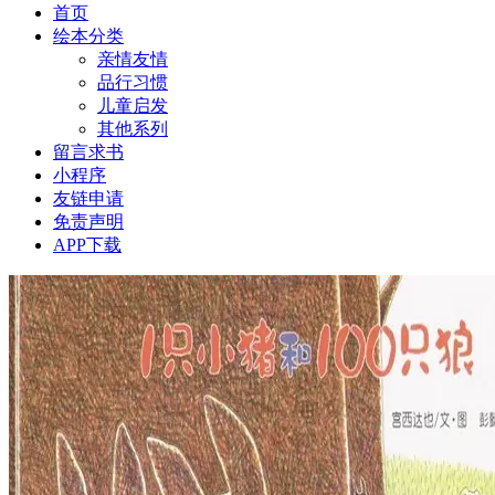
首页
绘本分类
亲情友情
品行习惯
儿童启发
其他系列
留言求书
小程序
友链申请
免责声明
APP下载