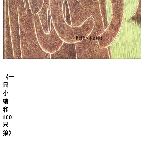
《一
只
小
猪
和
100
只
狼》