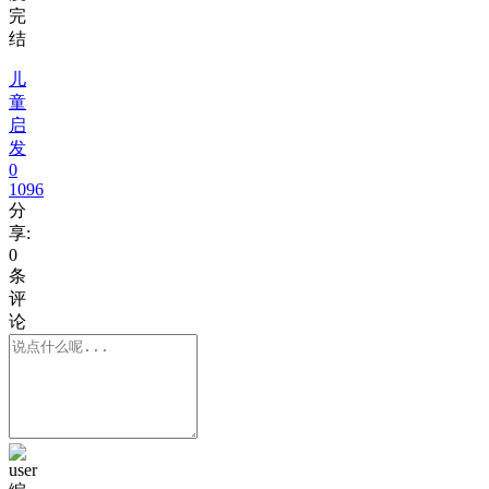
完
结
儿
童
启
发
0
1096
分
享:
0
条
评
论