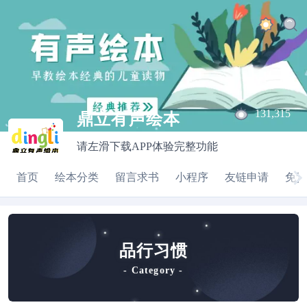
131,315
鼎立有声绘本
请左滑下载APP体验完整功能
|
首页
绘本分类
留言求书
小程序
友链申请
免责
品行习惯
- Category -