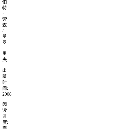
伯
特
·
劳
森
/
曼
罗
·
里
夫
出
版
时
间:
2008
阅
读
进
度:
完