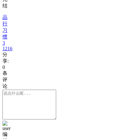
结
品
行
习
惯
3
1216
分
享:
0
条
评
论
编