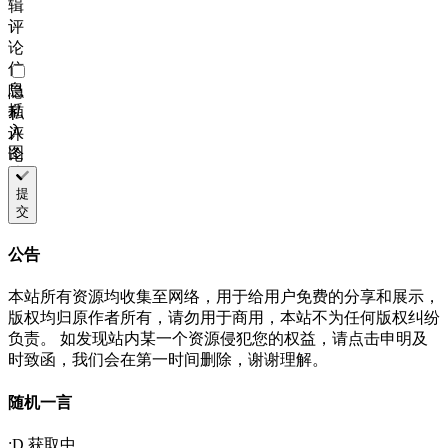
辑
评
论
信
息
隐
插
私
入
评
图
论
片
链
提
交
接
公告
本站所有资源均收集至网络，用于给用户免费的分享和展示，
版权均归原作者所有，请勿用于商用，本站不为任何版权纠纷
负责。 如发现站内某一个资源侵犯您的权益，请点击申明及
时致函，我们会在第一时间删除，谢谢理解。
随机一言
:D 获取中...