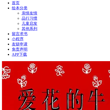
首页
绘本分类
亲情友情
品行习惯
儿童启发
其他系列
留言求书
小程序
友链申请
免责声明
APP下载